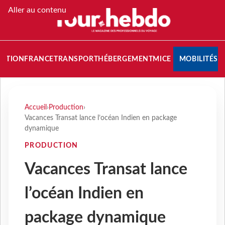
Aller au contenu
NATION
FRANCE
TRANSPORT
HÉBERGEMENT
MICE
MOBILITÉS
Accueil
›
Production
›
Vacances Transat lance l’océan Indien en package
dynamique
PRODUCTION
Vacances Transat lance
l’océan Indien en
package dynamique