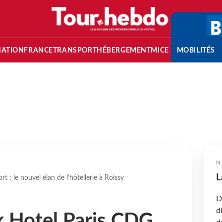
NATION
FRANCE
TRANSPORT
HÉBERGEMENT
MICE
MOBILITÉS
N
L
t : le nouvel élan de l’hôtellerie à Roissy
D
d
k Hotel Paris CDG