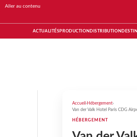
Aller au contenu
ACTUALITÉS
PRODUCTION
DISTRIBUTION
DESTI
Accueil
›
Hébergement
›
Van der Valk Hotel Paris CDG Airpor
HÉBERGEMENT
Van der Val