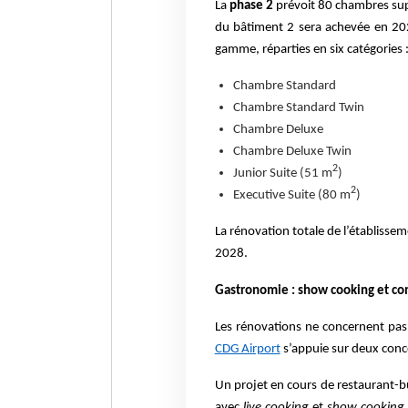
La
phase 2
prévoit 80 chambres supp
du bâtiment 2 sera achevée en 20
gamme, réparties en six catégories 
Chambre Standard
Chambre Standard Twin
Chambre Deluxe
Chambre Deluxe Twin
2
Junior Suite (51 m
)
2
Executive Suite (80 m
)
La rénovation totale de l’établisse
2028.
Gastronomie : show cooking et con
Les rénovations ne concernent pas
CDG Airport
s’appuie sur deux con
Un projet en cours de restaurant-bu
avec
live cooking
et
show cooking