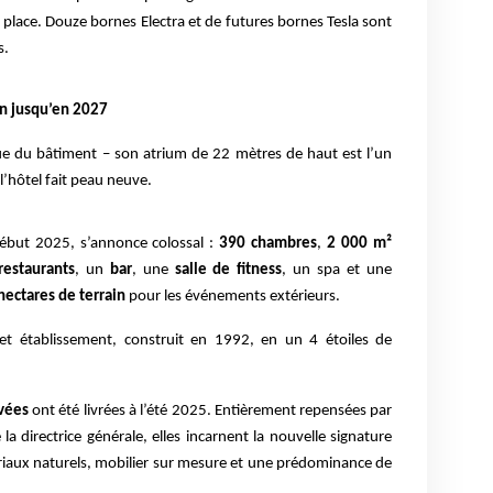
 place. Douze bornes Electra et de futures bornes Tesla sont
s.
n jusqu’en 2027
que du bâtiment – son atrium de 22 mètres de haut est l’un
l’hôtel fait peau neuve.
début 2025, s’annonce colossal :
390 chambres
,
2 000 m²
restaurants
, un
bar
, une
salle de fitness
, un spa et une
hectares de terrain
pour les événements extérieurs.
r cet établissement, construit en 1992, en un 4 étoiles de
vées
ont été livrées à l’été 2025. Entièrement repensées par
la directrice générale, elles incarnent la nouvelle signature
ériaux naturels, mobilier sur mesure et une prédominance de
.