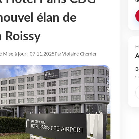
d
 nouvel élan de
à Roissy
M
re Mise à jour : 07.11.2025
Par Violaine Cherrier
A
B
s