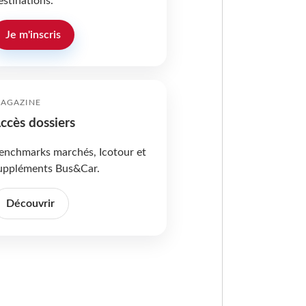
estinations.
Je m'inscris
AGAZINE
ccès dossiers
enchmarks marchés, Icotour et
uppléments Bus&Car.
Découvrir