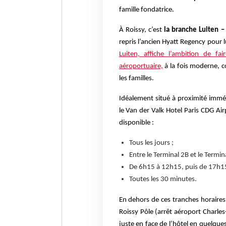
famille fondatrice.
À Roissy, c’est
la branche Luiten –
repris l’ancien Hyatt Regency pour 
Luiten, affiche l’ambition de fa
aéroportuaire,
à la fois moderne, c
les familles.
Idéalement situé à proximité imméd
le Van der Valk Hotel Paris CDG Air
disponible :
Tous les jours ;
Entre le Terminal 2B et le Termin
De 6h15 à 12h15, puis de 17h1
Toutes les 30 minutes.
En dehors de ces tranches horaires,
Roissy Pôle (arrêt aéroport Charl
juste en face de l’hôtel en quelqu