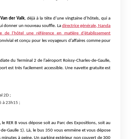
 Van der Valk
, déjà à la tête d’une vingtaine d’hôtels, qui a
lui donner un nouveau souffle. La
directrice générale, Nanda
ire de l’hôtel une référence en matière d’établissement
onvivial et conçu pour les voyageurs d’affaires comme pour
iate du Terminal 2 de l’aéroport Roissy-Charles-de-Gaulle,
port est très facilement accessible. Une navette gratuite est
al 2D ;
5 à 23h15 ;
 le RER B vous dépose soit au Parc des Expositions, soit au
es-de-Gaulle 1). Là, le bus 350 vous emmène et vous dépose
es minutes à peine. Un parking extérieur non couvert de 300