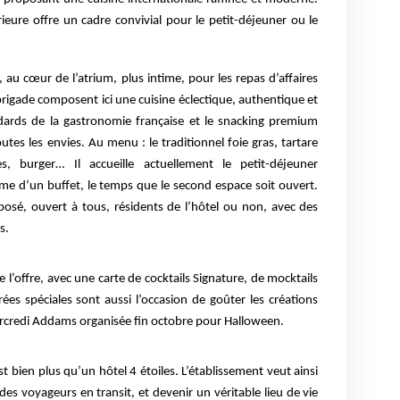
ieure offre un cadre convivial pour le petit-déjeuner ou le
o, au cœur de l’atrium, plus intime, pour les repas d’affaires
 brigade composent ici une cuisine éclectique, authentique et
dards de la gastronomie française et le snacking premium
utes les envies. Au menu : le traditionnel foie gras, tartare
s, burger… Il accueille actuellement le petit-déjeuner
rme d’un buffet, le temps que le second espace soit ouvert.
osé, ouvert à tous, résidents de l’hôtel ou non, avec des
s.
 l’offre, avec une carte de cocktails Signature, de mocktails
rées spéciales sont aussi l’occasion de goûter les créations
rcredi Addams organisée fin octobre pour Halloween.
t bien plus qu’un hôtel 4 étoiles. L’établissement veut ainsi
à des voyageurs en transit, et devenir un véritable lieu de vie