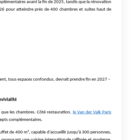
lémentaires avant la fin de 2025, tandis que la rénovation
26 pour atteindre près de 400 chambres et suites haut de
:
ment, tous espaces confondus, devrait prendre fin en 2027 –
vivialité
 que les chambres. Côté restauration
,
le Van der Valk Paris
cepts complémentaires.
ffet de 400 m², capable d’accueillir jusqu’à 300 personnes,
, proposant une cuisine internationale raffinée et moderne.