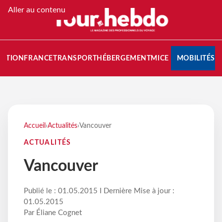
Aller au contenu
NATION
FRANCE
TRANSPORT
HÉBERGEMENT
MICE
MOBILITÉS
Accueil
›
Actualités
›
Vancouver
ACTUALITÉS
Vancouver
Publié le : 01.05.2015 I Dernière Mise à jour :
01.05.2015
Par Éliane Cognet