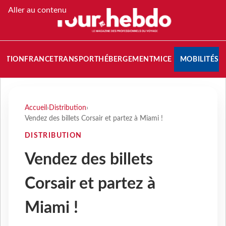
Aller au contenu
NATION
FRANCE
TRANSPORT
HÉBERGEMENT
MICE
MOBILITÉS
Accueil
›
Distribution
›
Vendez des billets Corsair et partez à Miami !
DISTRIBUTION
Vendez des billets
Corsair et partez à
Miami !