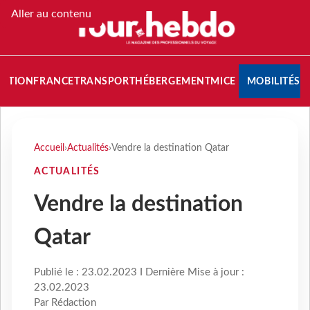
Aller au contenu
NATION
FRANCE
TRANSPORT
HÉBERGEMENT
MICE
MOBILITÉS
Accueil
›
Actualités
›
Vendre la destination Qatar
ACTUALITÉS
Vendre la destination
Qatar
Publié le : 23.02.2023 I Dernière Mise à jour :
23.02.2023
Par Rédaction