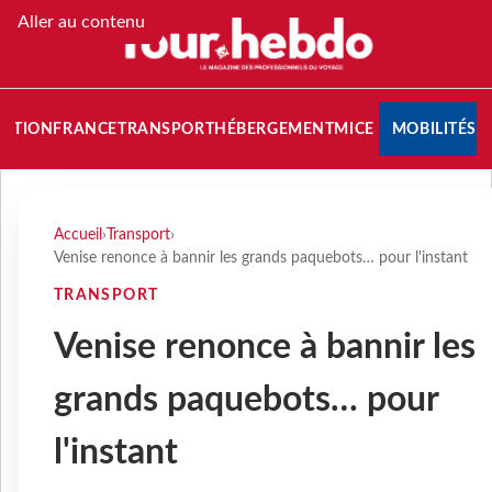
Aller au contenu
NATION
FRANCE
TRANSPORT
HÉBERGEMENT
MICE
MOBILITÉS
Accueil
›
Transport
›
Venise renonce à bannir les grands paquebots… pour l'instant
TRANSPORT
Venise renonce à bannir les
grands paquebots… pour
l'instant