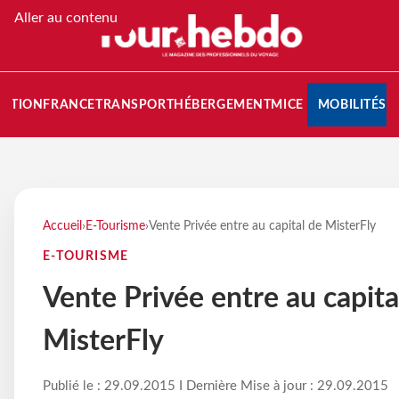
Aller au contenu
NATION
FRANCE
TRANSPORT
HÉBERGEMENT
MICE
MOBILITÉS
Accueil
›
E-Tourisme
›
Vente Privée entre au capital de MisterFly
E-TOURISME
Vente Privée entre au capita
MisterFly
Publié le : 29.09.2015 I Dernière Mise à jour : 29.09.2015