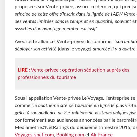
proposées sur Vente-privee, assure ce dernier, qui précis
principe de cette offre s’inscrit dans la lignée de l’ADN Vente-
des ventes limitées dans le temps et en quantité, pouvant êt
assorties d’un avantage membre exclusif".
Avec cette alliance, Vente-privee dit confirmer
"son ambit
déployer son activité
[dans le voyage]
amorcée il y a quatre
LIRE :
Vente-privee : opération séduction auprès des
professionnels du tourisme
Sous l'appellation Vente-privee Le Voyage, l'entreprise se
comme "
le quatrième site de tourisme en ligne le plus visité
grâce à son audience de 3,5 millions de visiteurs uniques par 
conformément aux audiences annoncées par le baromètr
Médiamétrie//NetRatings du deuxième trimestre 2015, de
Voyages-sncf.com
,
Booking.com
et
Air France
.