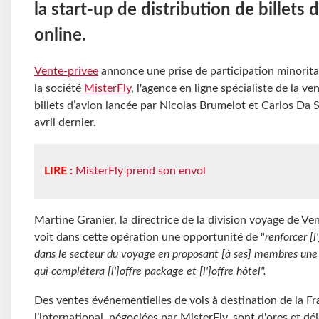
la start-up de distribution de billets 
online.
Vente-privee
annonce une prise de participation minorita
la société
MisterFly
, l'agence en ligne spécialiste de la ve
billets d’avion lancée par Nicolas Brumelot et Carlos Da S
avril dernier.
LIRE :
MisterFly prend son envol
Martine Granier, la directrice de la division voyage de Ve
voit dans cette opération une opportunité de "
renforcer
[l
dans le secteur du voyage en proposant
[à ses] membres une 
qui complétera
[l']offre package et
[l']offre hôtel".
Des ventes événementielles de vols à destination de la Fr
l’international, négociées par MisterFly, sont d'ores et dé