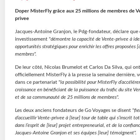
Doper MisterFly grâce aux 25 millions de membres de V
privee
Jacques-Antoine Granjon, le Pdg-fondateur, déclare que 
investissement
"démontre la capacité de Vente-privee à iden
opportunités stratégiques pour enrichir les offres proposées [
membres".
De leur côté, Nicolas Brumelot et Carlos Da Silva, qui on
officiellement MisterFly à la presse la semaine dernière, 
dans ce partenariat
"la possibilité pour MisterFly d’accélére
croissance en bénéficiant de la puissance du trafic du site Ve
et de sa communauté de 25 millions de membres".
Les deux anciens fondateurs de Go Voyages se disent
"fie
d’accueillir Vente-privee à
[leur]
tour de table qui s’inscrit t
dans l’esprit de
[leur]
projet entrepreneurial, et de la confian
Jacques-Antoine Granjon et ses équipes
[leur]
témoignent".