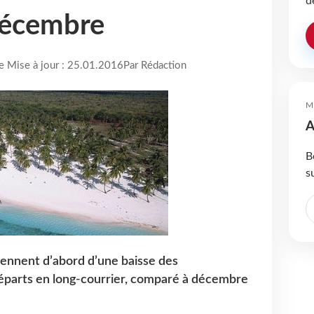
d
décembre
re Mise à jour : 25.01.2016
Par Rédaction
M
A
B
s
iennent d’abord d’une baisse des
parts en long-courrier, comparé à décembre