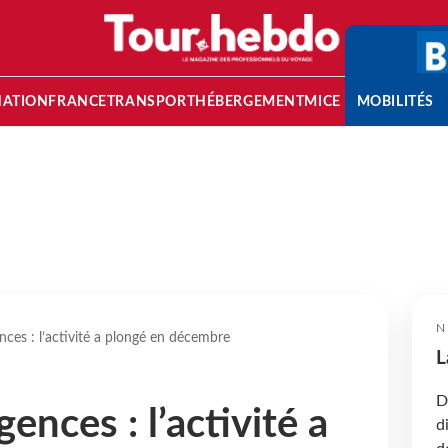
NATION
FRANCE
TRANSPORT
HÉBERGEMENT
MICE
MOBILITÉS
N
nces : l’activité a plongé en décembre
L
D
ences : l’activité a
d