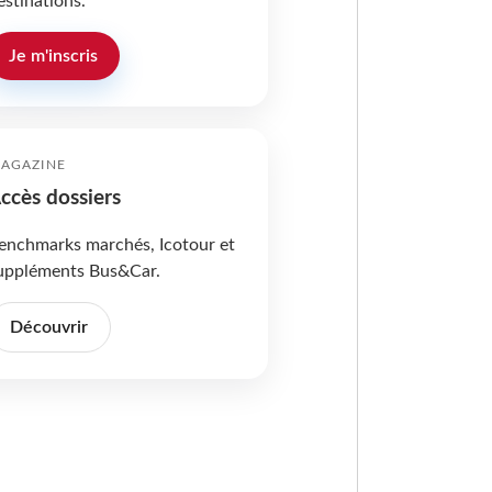
estinations.
Je m'inscris
AGAZINE
ccès dossiers
enchmarks marchés, Icotour et
uppléments Bus&Car.
Découvrir