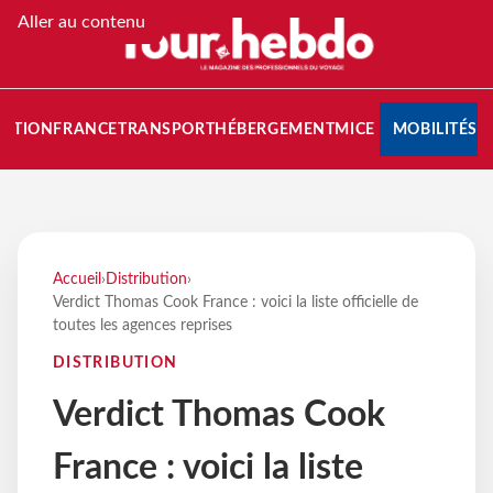
Aller au contenu
NATION
FRANCE
TRANSPORT
HÉBERGEMENT
MICE
MOBILITÉS
Accueil
›
Distribution
›
Verdict Thomas Cook France : voici la liste officielle de
toutes les agences reprises
DISTRIBUTION
Verdict Thomas Cook
France : voici la liste