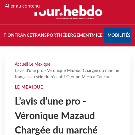
Aller au contenu
NATION
FRANCE
TRANSPORT
HÉBERGEMENT
MICE
MOBILITÉS
Accueil
›
Le Mexique
›
L’avis d’une pro - Véronique Mazaud Chargée du marché
français au sein du réceptif Groupo Meca à Cancún
LE MEXIQUE
L’avis d’une pro -
Véronique Mazaud
Chargée du marché