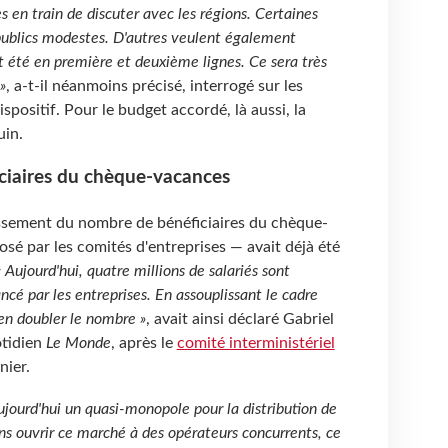
en train de discuter avec les régions. Certaines
 publics modestes. D'autres veulent également
t été en première et deuxième lignes. Ce sera très
»
, a-t-il néanmoins précisé, interrogé sur les
ispositif. Pour le budget accordé, là aussi, la
uin.
iciaires du chèque-vacances
gissement du nombre de bénéficiaires du chèque-
sé par les comités d'entreprises — avait déjà été
« Aujourd'hui, quatre millions de salariés sont
ancé par les entreprises. En assouplissant le cadre
en doubler le nombre »
, avait ainsi déclaré Gabriel
otidien
Le Monde
, après le
comité interministériel
nier.
jourd'hui un quasi-monopole pour la distribution de
ns ouvrir ce marché à des opérateurs concurrents, ce