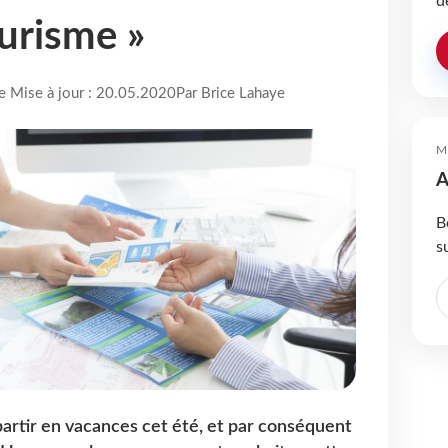
d
urisme »
re Mise à jour : 20.05.2020
Par Brice Lahaye
M
A
B
s
 partir en vacances cet été, et par conséquent