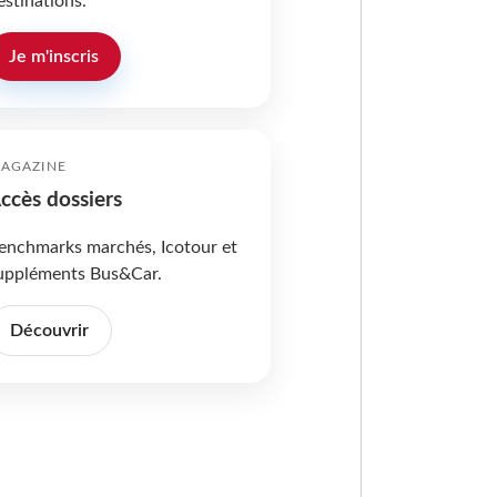
estinations.
Je m'inscris
AGAZINE
ccès dossiers
enchmarks marchés, Icotour et
uppléments Bus&Car.
Découvrir