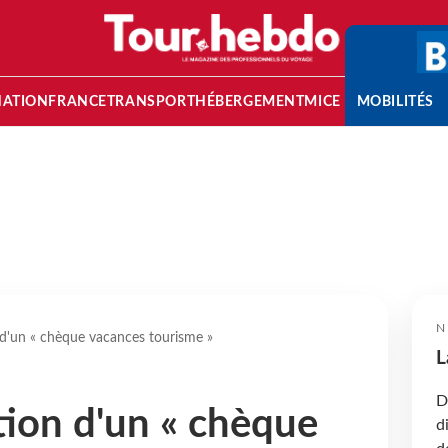
NATION
FRANCE
TRANSPORT
HÉBERGEMENT
MICE
MOBILITÉS
N
 d'un « chèque vacances tourisme »
L
D
tion d'un « chèque
d