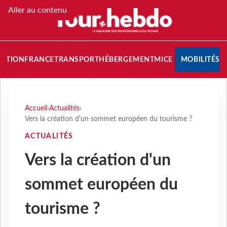
Aller au contenu
NATION
FRANCE
TRANSPORT
HÉBERGEMENT
MICE
MOBILITÉS
Accueil
›
Actualités
›
Vers la création d'un sommet européen du tourisme ?
ACTUALITÉS
Vers la création d'un
sommet européen du
tourisme ?