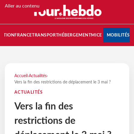
Aller au contenu
NATION
FRANCE
TRANSPORT
HÉBERGEMENT
MICE
MOBILITÉS
Accueil
›
Actualités
›
Vers la fin des restrictions de déplacement le 3 mai ?
ACTUALITÉS
Vers la fin des
restrictions de