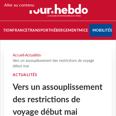
Aller au contenu
NATION
FRANCE
TRANSPORT
HÉBERGEMENT
MICE
MOBILITÉS
Accueil
›
Actualités
›
Vers un assouplissement des restrictions de voyage
début mai
ACTUALITÉS
Vers un assouplissement
des restrictions de
voyage début mai