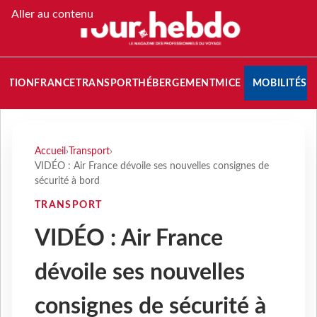
Aller au contenu
NATION
FRANCE
TRANSPORT
HÉBERGEMENT
MICE
MOBILITÉS
Accueil
›
Transport
›
VIDÉO : Air France dévoile ses nouvelles consignes de
sécurité à bord
TRANSPORT
VIDÉO : Air France
dévoile ses nouvelles
consignes de sécurité à