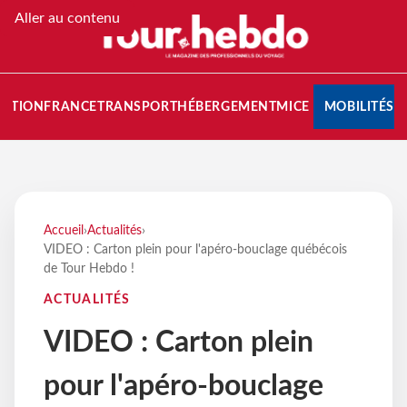
Aller au contenu
NATION
FRANCE
TRANSPORT
HÉBERGEMENT
MICE
MOBILITÉS
Accueil
›
Actualités
›
VIDEO : Carton plein pour l'apéro-bouclage québécois
de Tour Hebdo !
ACTUALITÉS
VIDEO : Carton plein
pour l'apéro-bouclage