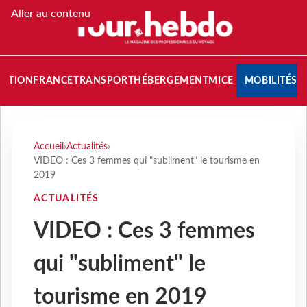
Aller au contenu
NATION
FRANCE
TRANSPORT
HÉBERGEMENT
MICE
MOBILITÉS
Accueil
›
Actualités
›
VIDEO : Ces 3 femmes qui "subliment" le tourisme en
2019
ACTUALITÉS
VIDEO : Ces 3 femmes
qui "subliment" le
tourisme en 2019