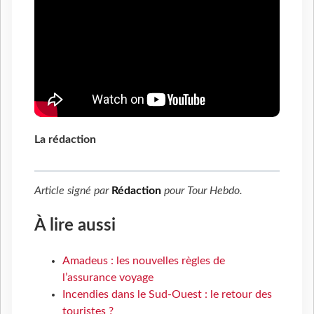
La rédaction
Article signé par
Rédaction
pour
Tour Hebdo
.
À lire aussi
Amadeus : les nouvelles règles de
l’assurance voyage
Incendies dans le Sud-Ouest : le retour des
touristes ?