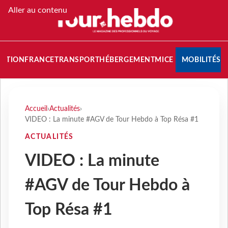
Aller au contenu
NATION
FRANCE
TRANSPORT
HÉBERGEMENT
MICE
MOBILITÉS
Accueil
›
Actualités
›
VIDEO : La minute #AGV de Tour Hebdo à Top Résa #1
ACTUALITÉS
VIDEO : La minute
#AGV de Tour Hebdo à
Top Résa #1