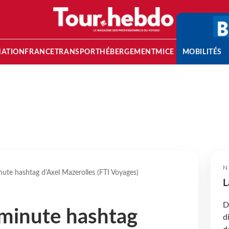
NATION
FRANCE
TRANSPORT
HÉBERGEMENT
MICE
MOBILITÉS
N
ute hashtag d'Axel Mazerolles (FTI Voyages)
L
D
minute hashtag
d