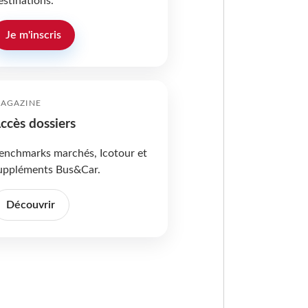
estinations.
Je m'inscris
AGAZINE
ccès dossiers
enchmarks marchés, Icotour et
uppléments Bus&Car.
Découvrir