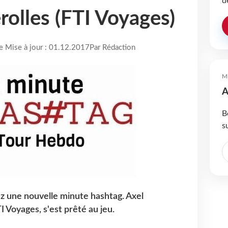
d
rolles (FTI Voyages)
re Mise à jour : 01.12.2017
Par Rédaction
M
A
B
s
z une nouvelle minute hashtag. Axel
I Voyages, s'est prêté au jeu.