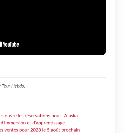
r
Tour Hebdo
.
s ouvre les réservations pour l'Alaska
 d’immersion et d’apprentissage
es ventes pour 2028 le 5 août prochain