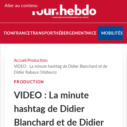
Aller au contenu
NATION
FRANCE
TRANSPORT
HÉBERGEMENT
MICE
MOBILITÉS
Accueil
›
Production
›
VIDEO : La minute hashtag de Didier Blanchard et de
Didier Rabaux (Visiteurs)
PRODUCTION
VIDEO : La minute
hashtag de Didier
Blanchard et de Didier