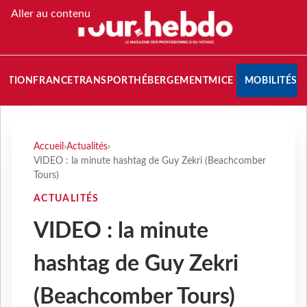
Aller au contenu
NATION
FRANCE
TRANSPORT
HÉBERGEMENT
MICE
MOBILITÉS
Accueil
›
Actualités
›
VIDEO : la minute hashtag de Guy Zekri (Beachcomber
Tours)
ACTUALITÉS
VIDEO : la minute
hashtag de Guy Zekri
(Beachcomber Tours)