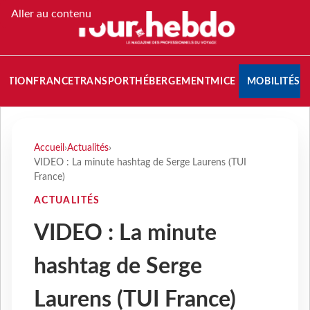
Aller au contenu
NATION
FRANCE
TRANSPORT
HÉBERGEMENT
MICE
MOBILITÉS
Accueil
›
Actualités
›
VIDEO : La minute hashtag de Serge Laurens (TUI
France)
ACTUALITÉS
VIDEO : La minute
hashtag de Serge
Laurens (TUI France)