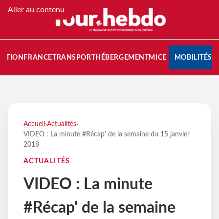
Aller au contenu
NATION
FRANCE
TRANSPORT
HÉBERGEMENT
MICE
MOBILITÉS
Accueil
›
Actualités
›
VIDEO : La minute #Récap' de la semaine du 15 janvier
2018
ACTUALITÉS
VIDEO : La minute
#Récap' de la semaine