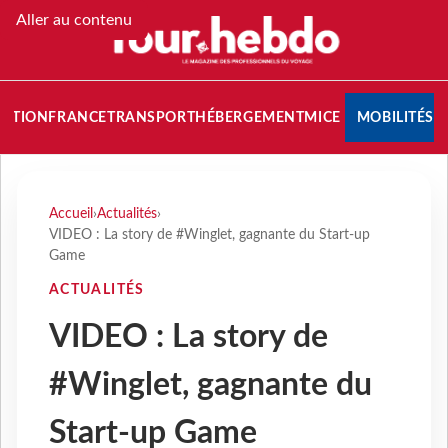
Aller au contenu
NATION
FRANCE
TRANSPORT
HÉBERGEMENT
MICE
MOBILITÉS
Accueil
›
Actualités
›
VIDEO : La story de #Winglet, gagnante du Start-up
Game
ACTUALITÉS
VIDEO : La story de
#Winglet, gagnante du
Start-up Game