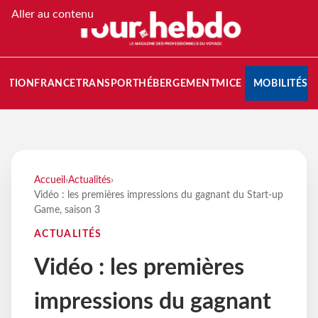
Aller au contenu
NATION
FRANCE
TRANSPORT
HÉBERGEMENT
MICE
MOBILITÉS
Accueil
›
Actualités
›
Vidéo : les premières impressions du gagnant du Start-up
Game, saison 3
ACTUALITÉS
Vidéo : les premières
impressions du gagnant