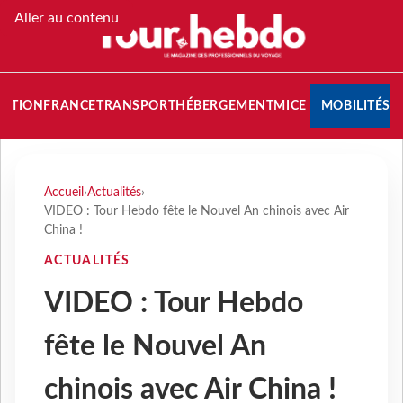
Aller au contenu
NATION
FRANCE
TRANSPORT
HÉBERGEMENT
MICE
MOBILITÉS
Accueil
›
Actualités
›
VIDEO : Tour Hebdo fête le Nouvel An chinois avec Air
China !
ACTUALITÉS
VIDEO : Tour Hebdo
fête le Nouvel An
chinois avec Air China !