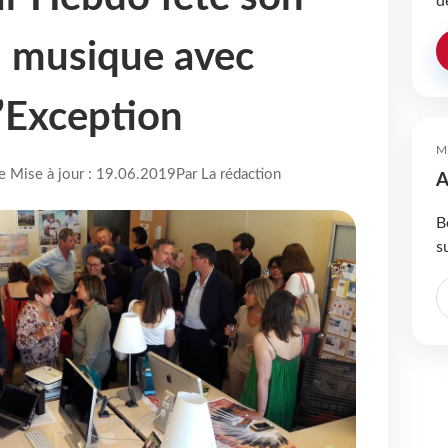
d
n musique avec
d’Exception
M
re Mise à jour : 19.06.2019
Par La rédaction
A
B
s