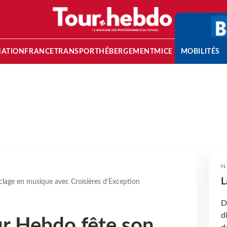
NATION
FRANCE
TRANSPORT
HÉBERGEMENT
MICE
MOBILITÉS
N
L
lage en musique avec Croisières d’Exception
D
d
r Hebdo fête son