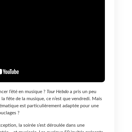
er l’été en musique ?
Tour Hebdo
a pris un peu
 la fête de la musique, ce n’est que vendredi. Mais
ématique est particulièrement adaptée pour une
ouclages ?
ception, la soirée s’est déroulée dans une