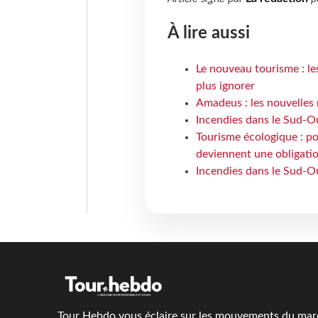
À lire aussi
Le nouveau tourisme : le
plus ignorer
Amadeus : les nouvelles 
Incendies dans le Sud-Oue
Tourisme écologique : po
deviennent une obligatio
Incendies dans le Sud-Ou
Tour Hebdo vous éclaire sur les mouvements du march