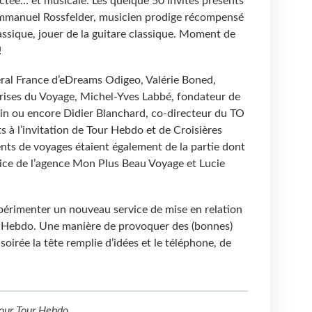
tée… et musicale. Les quelque 50 invités présents
 Emmanuel Rossfelder, musicien prodige récompensé
assique, jouer de la guitare classique. Moment de
!
éral France d’eDreams Odigeo, Valérie Boned,
prises du Voyage, Michel-Yves Labbé, fondateur de
n ou encore Didier Blanchard, co-directeur du TO
s à l’invitation de Tour Hebdo et de Croisières
ts de voyages étaient également de la partie dont
ce de l’agence Mon Plus Beau Voyage et Lucie
expérimenter un nouveau service de mise en relation
r Hebdo. Une manière de provoquer des (bonnes)
soirée la tête remplie d’idées et le téléphone, de
our
Tour Hebdo
.