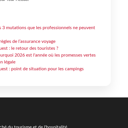
s 3 mutations que les professionnels ne peuvent
règles de l’assurance voyage
st : le retour des touristes ?
urquoi 2026 est l'année où les promesses vertes
n légale
est : point de situation pour les campings
é du tourisme et de l'hospitalité.