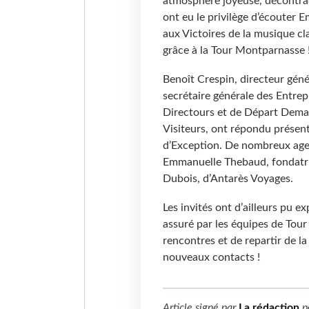
atmosphère joyeuse, décontrac
ont eu le privilège d’écouter
aux Victoires de la musique cl
grâce à la Tour Montparnasse 
Benoît Crespin, directeur gén
secrétaire générale des Entre
Directours et de Départ Demai
Visiteurs, ont répondu présent
d’Exception. De nombreux agen
Emmanuelle Thebaud, fondatri
Dubois, d’Antarès Voyages.
Les invités ont d’ailleurs pu 
assuré par les équipes de Tou
rencontres et de repartir de la 
nouveaux contacts !
Article signé par
La rédaction
p