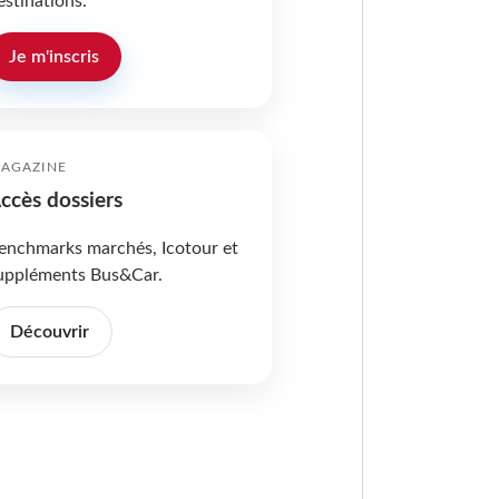
estinations.
Je m'inscris
AGAZINE
ccès dossiers
enchmarks marchés, Icotour et
uppléments Bus&Car.
Découvrir