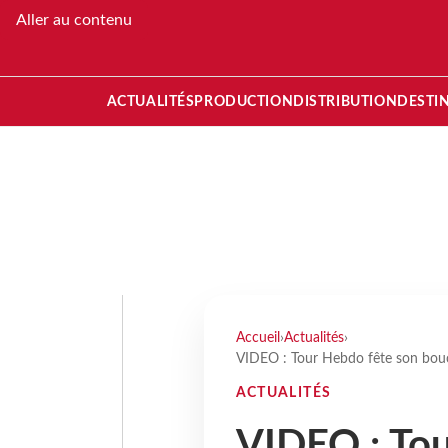
Aller au contenu
ACTUALITÉS
PRODUCTION
DISTRIBUTION
DESTI
Accueil
›
Actualités
›
VIDEO : Tour Hebdo fête son bouc
ACTUALITÉS
VIDEO : Tou