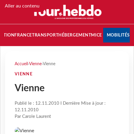
Aller au contenu
NATION
FRANCE
TRANSPORT
HÉBERGEMENT
MICE
MOBILITÉS
Accueil
›
Vienne
›
Vienne
VIENNE
Vienne
Publié le : 12.11.2010 I Dernière Mise à jour :
12.11.2010
Par Carole Laurent