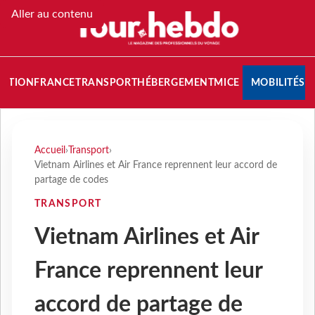
Aller au contenu
NATION
FRANCE
TRANSPORT
HÉBERGEMENT
MICE
MOBILITÉS
Accueil
›
Transport
›
Vietnam Airlines et Air France reprennent leur accord de
partage de codes
TRANSPORT
Vietnam Airlines et Air
France reprennent leur
accord de partage de