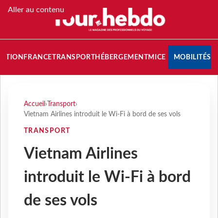
Aller au contenu
NATION
FRANCE
TRANSPORT
HÉBERGEMENT
MICE
MOBILITÉS
Accueil
›
Transport
›
Vietnam Airlines introduit le Wi-Fi à bord de ses vols
TRANSPORT
Vietnam Airlines
introduit le Wi-Fi à bord
de ses vols