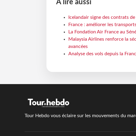
À lire aussi
Icelandair signe des contrats d
France : améliorer les transport
La Fondation Air France au Séné
Malaysia Airlines renforce la s
avancées
Analyse des vols depuis la Franc
Tour Hebdo vous éclaire sur les mouvements du march