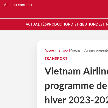
Aller au contenu
ACTUALITÉS
PRODUCTION
DISTRIBUTION
DESTI
Accueil
›
Transport
›
Vietnam Airlines présen
TRANSPORT
Vietnam Airlin
programme de v
hiver 2023-20