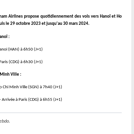
etnam Airlines propose quotidiennement des vols vers Hanoï et Ho
uis le 29 octobre 2023 et jusqu'au 30 mars 2024.
noï :
Hanoï (HAN) à 6h50 (J+1)
Paris (CDG) à 6h30 (J+1)
Minh Ville :
o Chi Minh Ville (SGN) à 7h40 (J+1)
 Arrivée à Paris (CDG) à 6h55 (J+1)
ebdo
.