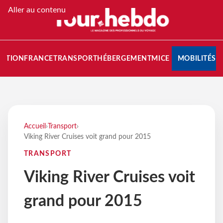
Aller au contenu
NATION
FRANCE
TRANSPORT
HÉBERGEMENT
MICE
MOBILITÉS
Accueil
›
Transport
›
Viking River Cruises voit grand pour 2015
TRANSPORT
Viking River Cruises voit
grand pour 2015