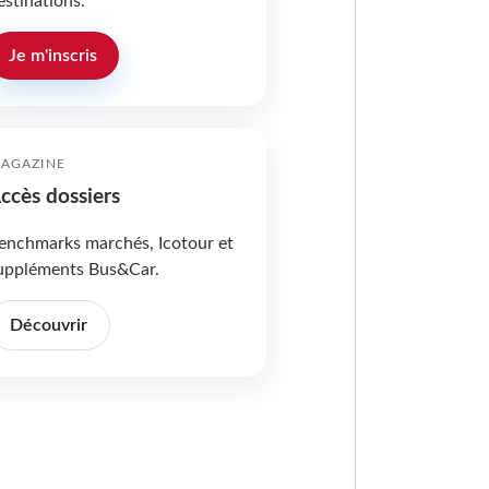
estinations.
Je m'inscris
AGAZINE
ccès dossiers
enchmarks marchés, Icotour et
uppléments Bus&Car.
Découvrir