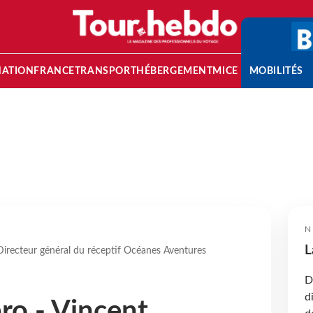
NATION
FRANCE
TRANSPORT
HÉBERGEMENT
MICE
MOBILITÉS
N
L
 Directeur général du réceptif Océanes Aventures
D
d
pro - Vincent