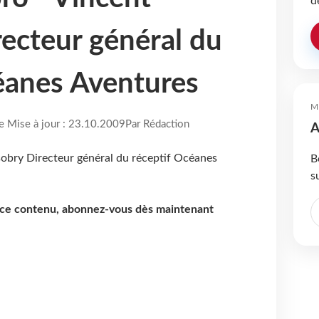
d
ecteur général du
éanes Aventures
M
re Mise à jour : 23.10.2009
Par Rédaction
A
B
s
e ce contenu, abonnez-vous dès maintenant