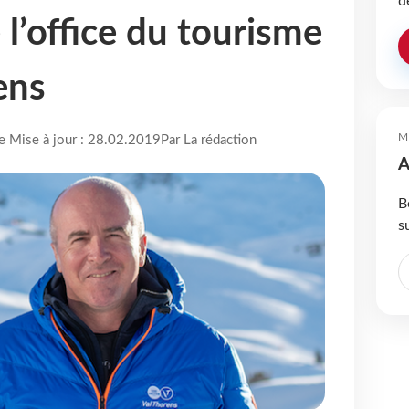
d
 l’office du tourisme
ens
M
re Mise à jour : 28.02.2019
Par La rédaction
A
B
s