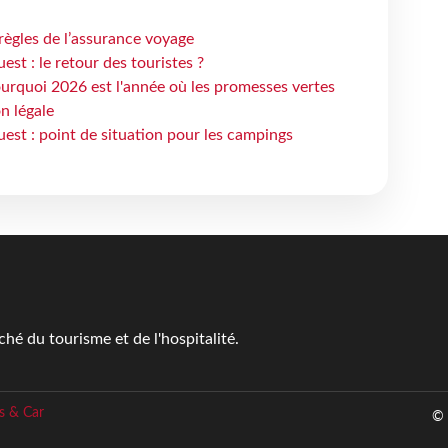
règles de l’assurance voyage
st : le retour des touristes ?
urquoi 2026 est l'année où les promesses vertes
n légale
est : point de situation pour les campings
é du tourisme et de l'hospitalité.
s & Car
© 