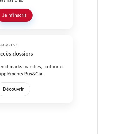
estinations.
Je m'inscris
AGAZINE
ccès dossiers
enchmarks marchés, Icotour et
uppléments Bus&Car.
Découvrir