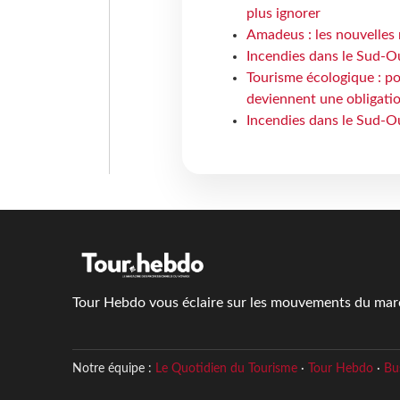
plus ignorer
Amadeus : les nouvelles 
Incendies dans le Sud-Oue
Tourisme écologique : po
deviennent une obligatio
Incendies dans le Sud-Ou
Tour Hebdo vous éclaire sur les mouvements du march
Notre équipe :
Le Quotidien du Tourisme
·
Tour Hebdo
·
Bu