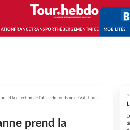
NATION
FRANCE
TRANSPORT
HÉBERGEMENT
MICE
MOBILITÉS
N
prend la direction de l’office du tourisme de Val Thorens
L
D
anne prend la
d