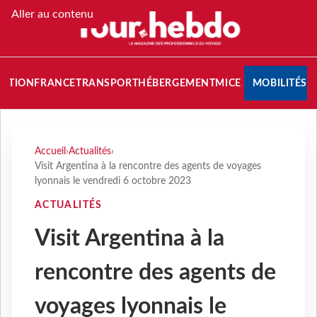
Aller au contenu
NATION
FRANCE
TRANSPORT
HÉBERGEMENT
MICE
MOBILITÉS
Accueil
›
Actualités
›
Visit Argentina à la rencontre des agents de voyages
lyonnais le vendredi 6 octobre 2023
ACTUALITÉS
Visit Argentina à la
rencontre des agents de
voyages lyonnais le