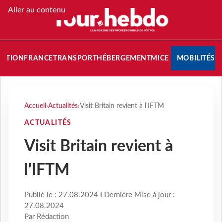
Aller au contenu
NATION
FRANCE
TRANSPORT
HÉBERGEMENT
MICE
MOBILITÉS
Accueil
›
Actualités
›
Visit Britain revient à l'IFTM
ACTUALITÉS
Visit Britain revient à
l'IFTM
Publié le : 27.08.2024 I Dernière Mise à jour :
27.08.2024
Par Rédaction