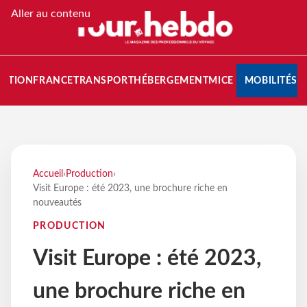
Aller au contenu
NATION
FRANCE
TRANSPORT
HÉBERGEMENT
MICE
MOBILITÉS
Accueil
›
Production
›
Visit Europe : été 2023, une brochure riche en
nouveautés
PRODUCTION
Visit Europe : été 2023,
une brochure riche en