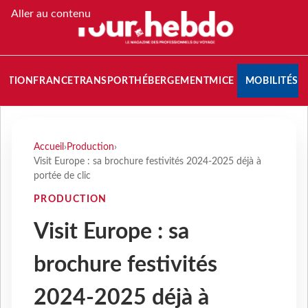
Aller au contenu
NATION
FRANCE
TRANSPORT
HÉBERGEMENT
MICE
MOBILITÉS
Accueil
›
Production
›
Visit Europe : sa brochure festivités 2024-2025 déjà à
portée de clic
PRODUCTION
Visit Europe : sa
brochure festivités
2024-2025 déjà à