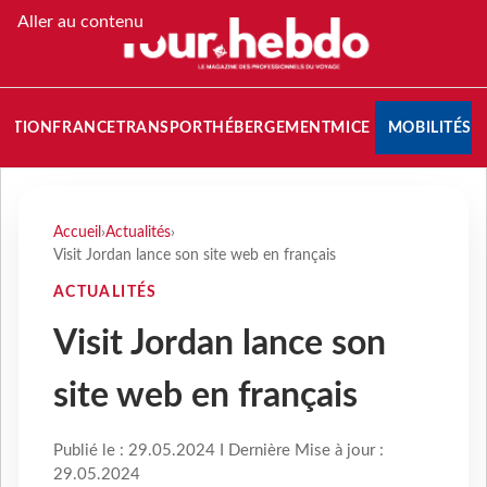
Aller au contenu
NATION
FRANCE
TRANSPORT
HÉBERGEMENT
MICE
MOBILITÉS
Accueil
›
Actualités
›
Visit Jordan lance son site web en français
ACTUALITÉS
Visit Jordan lance son
site web en français
Publié le : 29.05.2024 I Dernière Mise à jour :
29.05.2024