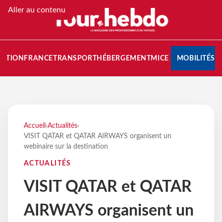
Aller au contenu
NATION
FRANCE
TRANSPORT
HÉBERGEMENT
MICE
MOBILITÉS
Accueil
›
Actualités
›
VISIT QATAR et QATAR AIRWAYS organisent un
webinaire sur la destination
ACTUALITÉS
VISIT QATAR et QATAR
AIRWAYS organisent un