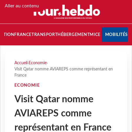
Aller au contenu
NATION
FRANCE
TRANSPORT
HÉBERGEMENT
MICE
MOBILITÉS
Accueil
›
Economie
›
Visit Qatar nomme AVIAREPS comme représentant en
France
ECONOMIE
Visit Qatar nomme
AVIAREPS comme
représentant en France