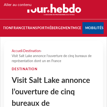
Aller au contenu
NATION
FRANCE
TRANSPORT
HÉBERGEMENT
MICE
MOBILITÉS
Accueil
›
Destination
›
Visit Salt Lake annonce l’ouverture de cinq bureaux de
représentation dont un en France
DESTINATION
Visit Salt Lake annonce
l’ouverture de cinq
bureaux de