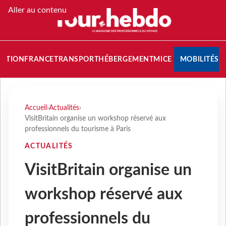
Aller au contenu
NATION
FRANCE
TRANSPORT
HÉBERGEMENT
MICE
MOBILITÉS
Accueil
›
Actualités
›
VisitBritain organise un workshop réservé aux
professionnels du tourisme à Paris
ACTUALITÉS
VisitBritain organise un
workshop réservé aux
professionnels du