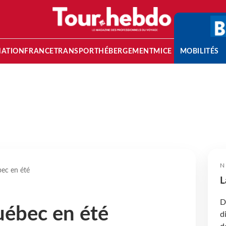
NATION
FRANCE
TRANSPORT
HÉBERGEMENT
MICE
MOBILITÉS
N
bec en été
L
D
Québec en été
d