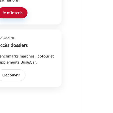
estinations.
Je m'inscris
AGAZINE
ccès dossiers
enchmarks marchés, Icotour et
uppléments Bus&Car.
Découvrir