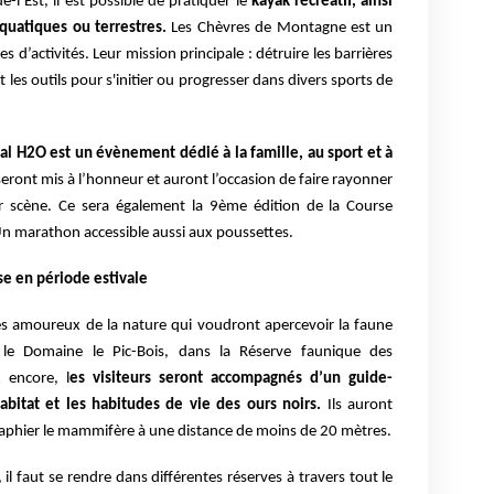
l’Est, il est possible de pratiquer le
kayak récréatif, ainsi
aquatiques ou terrestres.
Les Chèvres de Montagne est un
es d’activités. Leur mission principale : détruire les barrières
nt les outils pour s'initier ou progresser dans divers sports de
val H2O est un évènement dédié à la famille, au sport et à
 seront mis à l’honneur et auront l’occasion de faire rayonner
ur scène. Ce sera également la 9ème édition de la Course
n marathon accessible aussi aux poussettes.
e en période estivale
 les amoureux de la nature qui voudront apercevoir la faune
 le Domaine le Pic-Bois, dans la Réserve faunique des
x encore, l
es visiteurs seront accompagnés d’un guide-
abitat et les habitudes de vie des ours noirs.
Ils auront
raphier le mammifère à une distance de moins de 20 mètres.
, il faut se rendre dans différentes réserves à travers tout le