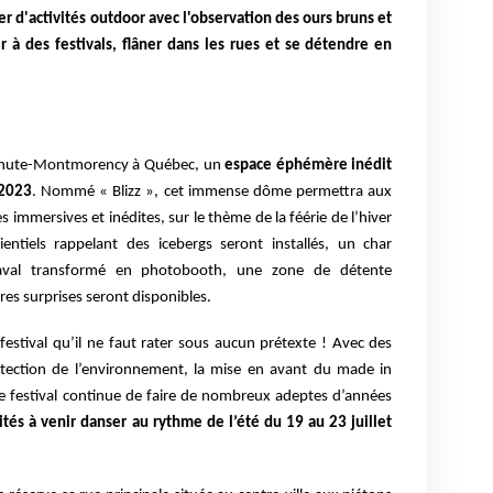
er d'activités outdoor avec l'observation des ours bruns et
er à des festivals, flâner dans les rues et se détendre en
la Chute-Montmorency à Québec, un
espace éphémère inédit
 2023
. Nommé « Blizz », cet immense dôme permettra aux
s immersives et inédites, sur le thème de la féérie de l’hiver
entiels rappelant des icebergs seront installés, un char
val transformé en photobooth, une zone de détente
tres surprises seront disponibles.
e festival qu’il ne faut rater sous aucun prétexte ! Avec des
otection de l’environnement, la mise en avant du made in
 ce festival continue de faire de nombreux adeptes d’années
ités à venir danser au rythme de l’été du 19 au 23 juillet