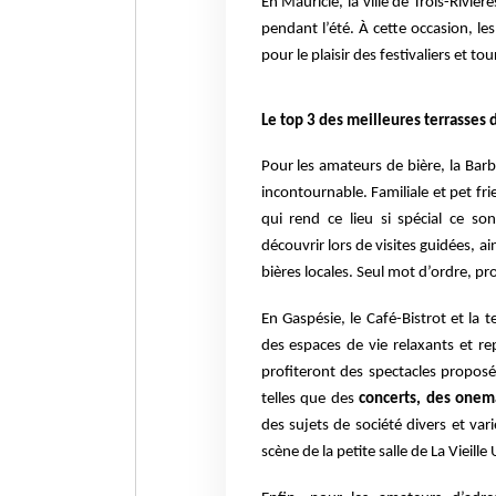
En Mauricie, la ville de Trois-Rivièr
pendant l’été. À cette occasion, le
pour le plaisir des festivaliers et tou
Le top 3 des meilleures terrasses 
Pour les amateurs de bière, la Barb
incontournable. Familiale et pet fri
qui rend ce lieu si spécial ce son
découvrir lors de visites guidées, a
bières locales. Seul mot d’ordre, pr
En Gaspésie, le Café-Bistrot et la t
des espaces de vie relaxants et re
profiteront des spectacles proposé
telles que des
concerts, des on
des sujets de société divers et var
scène de la petite salle de La Vieil