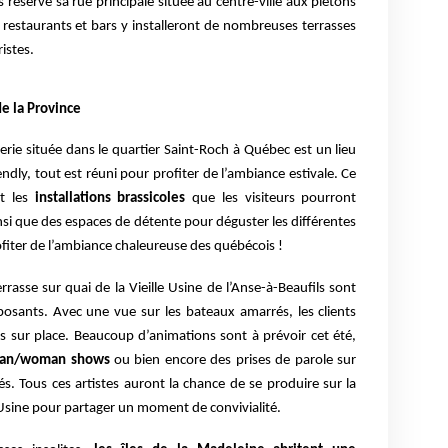
es réserve sa rue principale située au centre-ville aux piétons
s restaurants et bars y installeront de nombreuses terrasses
ristes.
de la Province
erie située dans le quartier Saint-Roch à Québec est un lieu
endly, tout est réuni pour profiter de l’ambiance estivale. Ce
t les
installations brassicoles
que les visiteurs pourront
insi que des espaces de détente pour déguster les différentes
ofiter de l’ambiance chaleureuse des québécois !
errasse sur quai de la Vieille Usine de l’Anse-à-Beaufils sont
posants. Avec une vue sur les bateaux amarrés, les clients
s sur place. Beaucoup d’animations sont à prévoir cet été,
eman/woman shows
ou bien encore des prises de parole sur
iés. Tous ces artistes auront la chance de se produire sur la
le Usine pour partager un moment de convivialité.