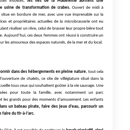
sses insolites,
les îles de la Madeleine abritent une
ne usine de transformation de crabes.
Ouvert de midi à
se situe en bordure de mer, avec une vue imprenable sur la
ces et propriétaires actuelles de la microbrasserie ont eu
oulant réaliser un rêve, celui de brasser leur propre bière tout
ine. Aujourd’hui, ces deux femmes ont réussi à construire un
ur les amoureux des espaces naturels, de la mer et du local.
 dormir dans des hébergements en pleine nature
, tout cela
’ouverture de chalets, ce site de villégiature situé dans la
eille tous ceux qui souhaitent goûter à la vie sauvage. Une
posées pour toute la famille, avec notamment un parc
ts et les grands pour des moments d’amusement. Les enfants
dans un bateau pirate, faire des jeux d’eau, parcourir un
faire du tir-à-l’arc.