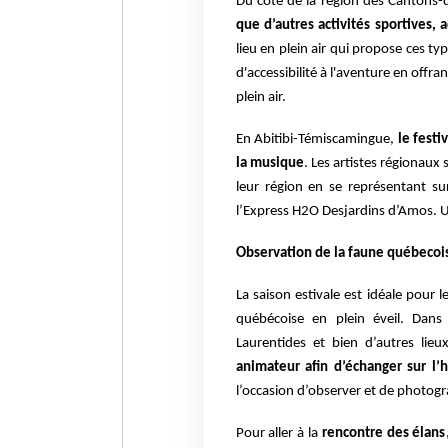
Du côté de la région des Cantons-de-
que d’autres activités sportives, 
lieu en plein air qui propose ces typ
d'accessibilité à l'aventure en offra
plein air.
En Abitibi-Témiscamingue,
le festi
la musique
. Les artistes régionaux
leur région en se représentant s
l’Express H2O Desjardins d’Amos. U
Observation de la faune québecois
La saison estivale est idéale pour
québécoise en plein éveil. Dans
Laurentides et bien d’autres lieu
animateur afin d’échanger sur l’h
l’occasion d’observer et de photog
Pour aller à la
rencontre des élans