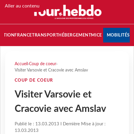
Aller au contenu
NATION
FRANCE
TRANSPORT
HÉBERGEMENT
MICE
MOBILITÉS
Accueil
›
Coup de coeur
›
Visiter Varsovie et Cracovie avec Amslav
COUP DE COEUR
Visiter Varsovie et
Cracovie avec Amslav
Publié le : 13.03.2013 I Dernière Mise à jour :
13.03.2013