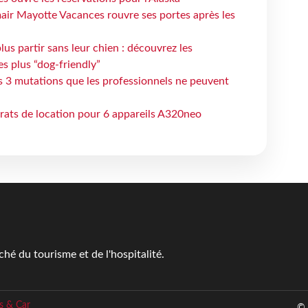
air Mayotte Vacances rouvre ses portes après les
lus partir sans leur chien : découvrez les
es plus “dog-friendly”
s 3 mutations que les professionnels ne peuvent
trats de location pour 6 appareils A320neo
é du tourisme et de l'hospitalité.
s & Car
© 