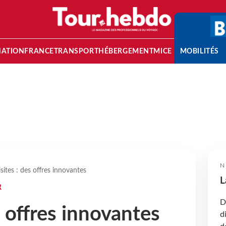
NATION
FRANCE
TRANSPORT
HÉBERGEMENT
MICE
MOBILITÉS
N
isites : des offres innovantes
L
R
D
s offres innovantes
d