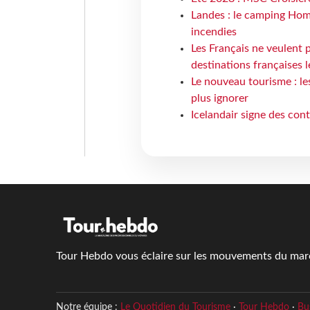
Landes : le camping Hom
incendies
Les Français ne veulent p
destinations françaises l
Le nouveau tourisme : le
plus ignorer
Icelandair signe des con
Tour Hebdo vous éclaire sur les mouvements du march
Notre équipe :
Le Quotidien du Tourisme
·
Tour Hebdo
·
Bu