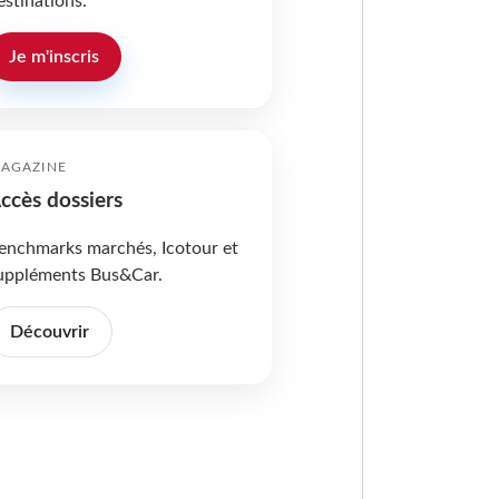
estinations.
Je m'inscris
AGAZINE
ccès dossiers
enchmarks marchés, Icotour et
uppléments Bus&Car.
Découvrir