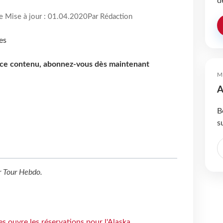
d
re Mise à jour : 01.04.2020
Par Rédaction
e ce contenu, abonnez-vous dès maintenant
M
A
B
s
r
Tour Hebdo
.
s ouvre les réservations pour l'Alaska