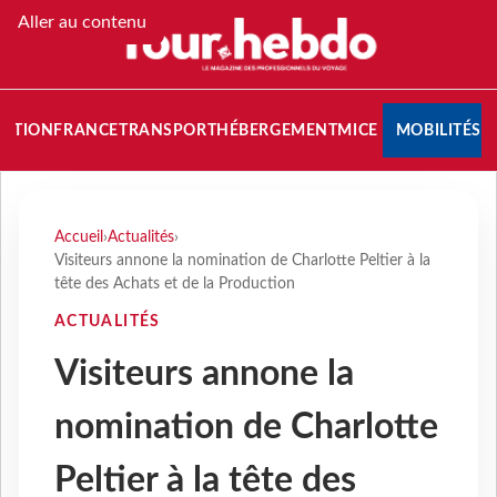
Aller au contenu
NATION
FRANCE
TRANSPORT
HÉBERGEMENT
MICE
MOBILITÉS
Accueil
›
Actualités
›
Visiteurs annone la nomination de Charlotte Peltier à la
tête des Achats et de la Production
ACTUALITÉS
Visiteurs annone la
nomination de Charlotte
Peltier à la tête des