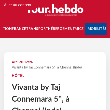
Aller au contenu
NATION
FRANCE
TRANSPORT
HÉBERGEMENT
MICE
MOBILITÉS
Accueil
›
Hôtel
›
Vivanta by Taj Connemara 5*, à Chennai (Inde)
HÔTEL
Vivanta by Taj
Connemara 5*, à