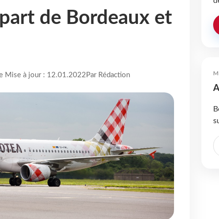
d
épart de Bordeaux et
M
re Mise à jour : 12.01.2022
Par Rédaction
A
B
s