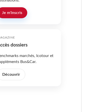
estinations.
Je m'inscris
AGAZINE
ccès dossiers
enchmarks marchés, Icotour et
uppléments Bus&Car.
Découvrir