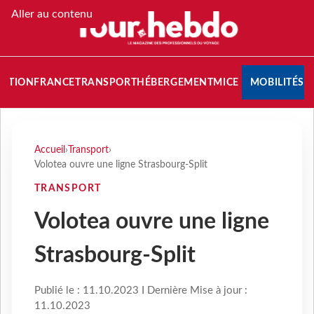
Aller au contenu
NATION
FRANCE
TRANSPORT
HÉBERGEMENT
MICE
MOBILITÉS
Accueil
›
Transport
›
Volotea ouvre une ligne Strasbourg-Split
TRANSPORT
Volotea ouvre une ligne
Strasbourg-Split
Publié le : 11.10.2023 I Dernière Mise à jour :
11.10.2023